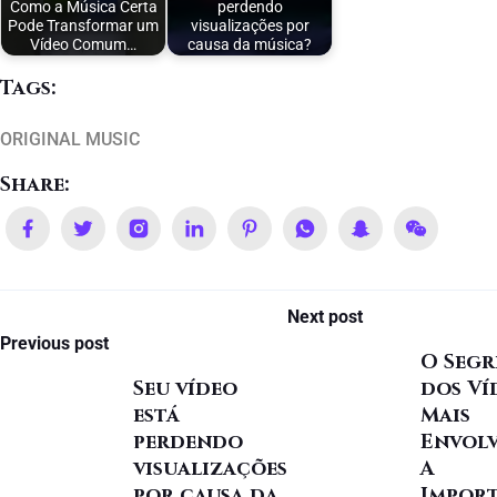
Como a Música Certa
perdendo
Pode Transformar um
visualizações por
Vídeo Comum…
causa da música?
Tags:
ORIGINAL MUSIC
Share:
Next post
Previous post
O Seg
Seu vídeo
dos Ví
está
Mais
perdendo
Envolv
visualizações
A
por causa da
Impor